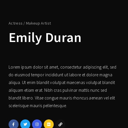
Login
Register
Actress
Makeup Artist
Emily Duran
Username or Email Address
Press Enter / Return to begin your search or hit ESC
to close.
Lorem ipsum dolor sit amet, consectetur adipiscing elit, sed
Password
do eiusmod tempor incididunt ut labore et dolore magna
aliqua. Ut enim blandit volutpat maecenas volutpat blandit
aliquam etiam erat. Nibh cras pulvinar mattis nunc sed
blandit libero. Vitae congue mauris rhoncus aenean vel elit
SIGN IN
scelerisque mauris pellentesque.
Remember Me